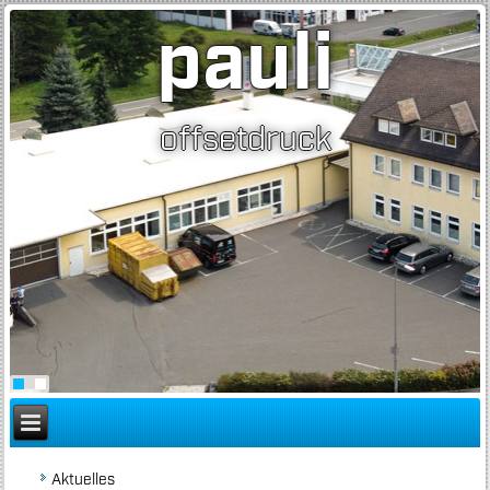
pauli
offsetdruck
Aktuelles