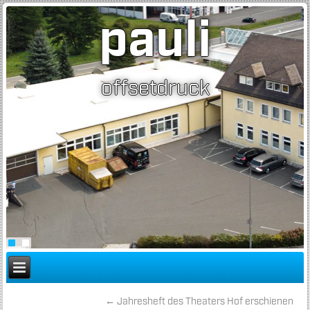
pauli
offsetdruck
←
Jahresheft des Theaters Hof erschienen