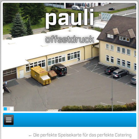
pauli
offsetdruck
←
Die perfekte Speisekarte für das perfekte Catering