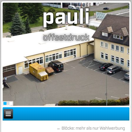
pauli
offsetdruck
←
Blöcke: mehr als nur Wahlwerbung