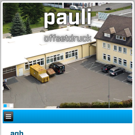
pauli
offsetdruck
agb