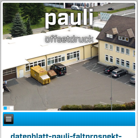
pauli
offsetdruck
datenblatt-pauli-faltprospekt-