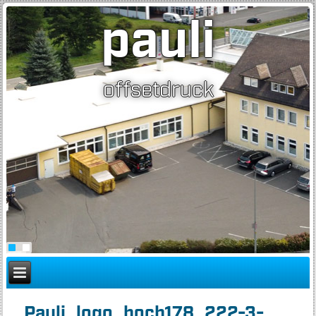
pauli
offsetdruck
Pauli_logo_hoch178_222-3-