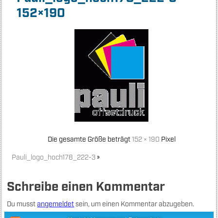
152×190
Die gesamte Größe beträgt
152 × 190
Pixel
Pauli_logo_hoch178_222-3
»
Schreibe einen Kommentar
Du musst
angemeldet
sein, um einen Kommentar abzugeben.