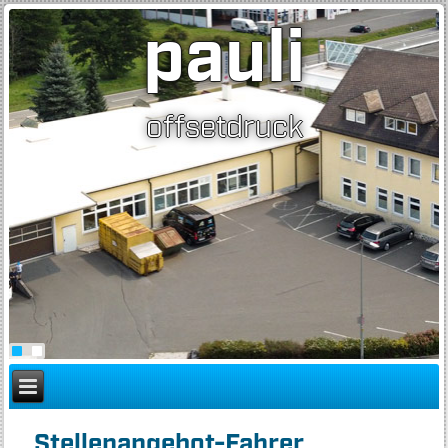
pauli
offsetdruck
Stellenangebot-Fahrer